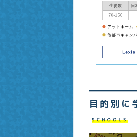
留学
生徒数
日
70-150
アットホーム
他都市キャン
Lexis
目的別に
SCHOOLS