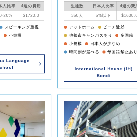
本人比率
4週の費用
生徒数
日本人比率
4週の費
0-20%
$1720.0
350人
5%以下
$1600.
スピーキング重視
アットホーム
ビーチ近郊
り
小規模
他都市キャンパスあり
多国籍
小規模
日本人が少なめ
時間割が選べる
母国語禁止あ
ua Language
chool
International House (IH)
Bondi