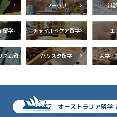
学
ワーホリ
試
ィ留学
チャイルドケア留学
エ
リズム留
バリスタ留学
大学・
オーストラリア留学