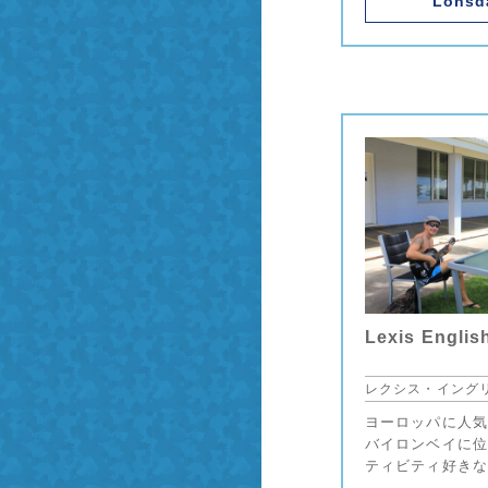
Lonsd
・お見積り
留学
ング予約
留学
Lexis Englis
せ
学
レクシス・イング
リズム留学
ヨーロッパに人気
バイロンベイに位
ティビティ好きな