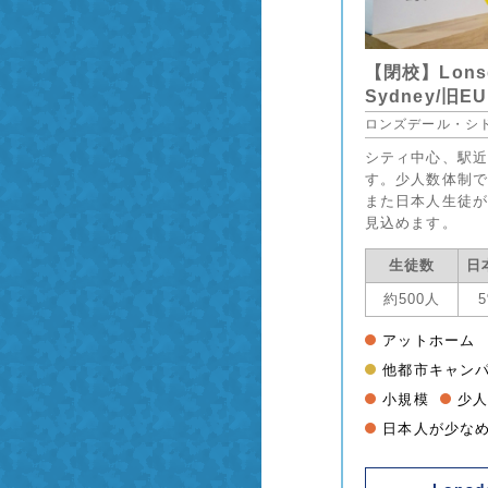
【閉校】Lonsdal
Sydney/旧E
ロンズデール・シ
シティ中心、駅近
す。少人数体制で
また日本人生徒が
見込めます。
生徒数
日
約500人
アットホーム
他都市キャン
小規模
少
日本人が少な