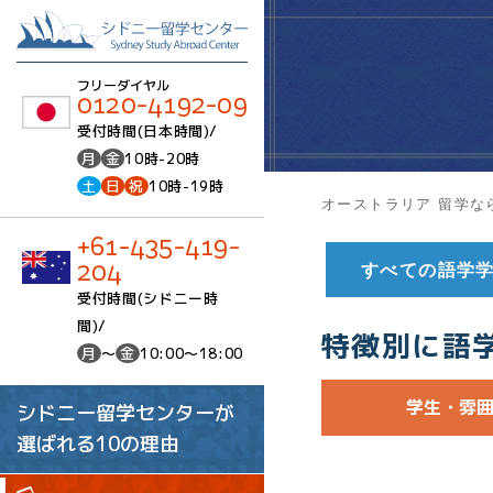
フリーダイヤル
0120-4192-09
受付時間(日本時間)/
月
金
10時-20時
土
日
祝
10時-19時
オーストラリア 留学な
+61-435-419-
204
すべての語学
受付時間(シドニー時
間)/
特徴別に語
月
～
金
10:00～18:00
学生・雰
シドニー留学センターが
選ばれる10の理由