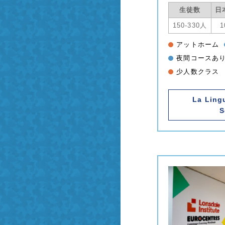
生徒数
日
150-330人
1
アットホーム
夜間コースあ
少人数クラス
La Ling
S