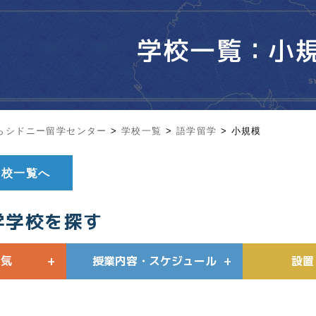
学校一覧：小
らシドニー留学センター
>
学校一覧
>
語学留学
>
小規模
学校一覧へ
学学校を探す
囲気
授業内容・スケジュール
設置