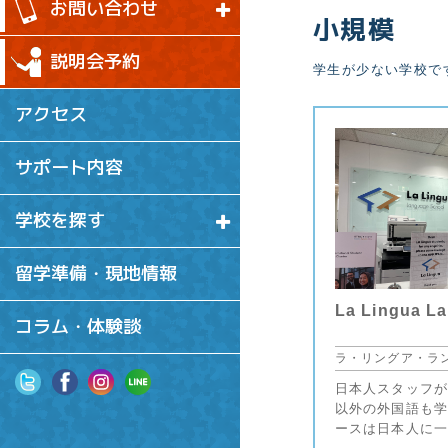
お問い合わせ
小規模
説明会予約
学生が少ない学校で
アクセス
サポート内容
学校を探す
留学準備・現地情報
La Lingua L
コラム・体験談
ラ・リングア・ラ
日本人スタッフが
以外の外国語も学
ースは日本人に一