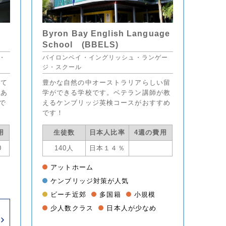
Byron Bay English Language
School (BBELS)
・
バイロンベイ・イングリッシュ・ランゲー
ジ・スクール
して
豊かな自然の中オーストラリアらしい留
にあ
学ができる学校です。ベテラン講師が教
で
えるケンブリッジ英検コースがおすすめ
です！
用
生徒数
日本人比率
4週の費用
0
140人
日本１４％
模
アットホーム
ケンブリッジ対策が人気
ビーチ近郊
多国籍
小規模
少人数クラス
日本人が少なめ