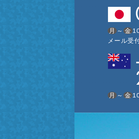
月
～
金
1
メール受付
月
～
金
1