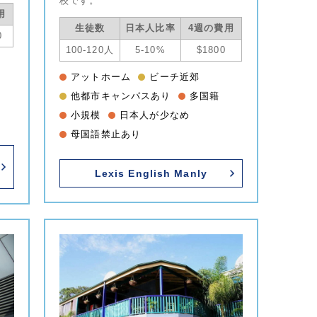
校です。
用
生徒数
日本人比率
4週の費用
0
100-120人
5-10%
$1800
アットホーム
ビーチ近郊
他都市キャンパスあり
多国籍
小規模
日本人が少なめ
り
母国語禁止あり
Lexis English Manly