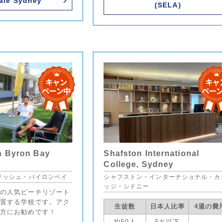
ale Sydney
(SELA)
h Byron Bay
Shafston International
College, Sydney
リッシュ・バイロンベイ
シャフストン・インターナショナル・カ
ッジ・シドニー
の人気ビーチリゾート
置する学校です。アク
生徒数
日本人比率
4週の費
方にお勧めです！
約50人
5％以下