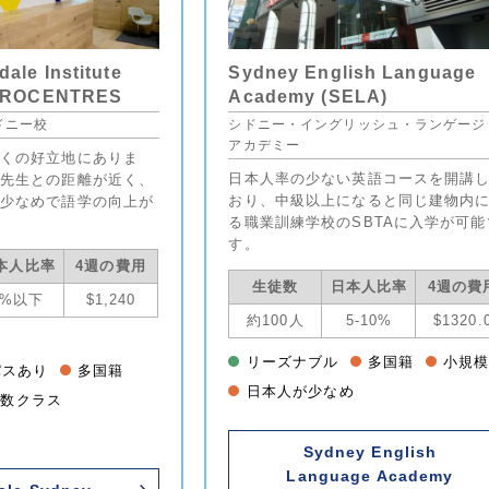
e Institute
Sydney English Language
UROCENTRES
Academy (SELA)
ドニー校
シドニー・イングリッシュ・ランゲージ
アカデミー
くの好立地にありま
日本人率の少ない英語コースを開講
先生との距離が近く、
おり、中級以上になると同じ建物内
少なめで語学の向上が
る職業訓練学校のSBTAに入学が可能
す。
本人比率
4週の費用
生徒数
日本人比率
4週の費
5%以下
$1,240
約100人
5-10%
$1320.
リーズナブル
多国籍
小規
パスあり
多国籍
日本人が少なめ
人数クラス
め
Sydney English
Language Academy