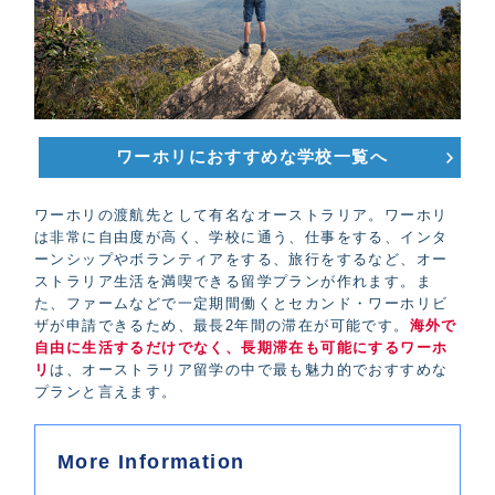
ワーホリにおすすめな学校一覧へ
ワーホリの渡航先として有名なオーストラリア。ワーホリ
は非常に自由度が高く、学校に通う、仕事をする、インタ
ーンシップやボランティアをする、旅行をするなど、オー
ストラリア生活を満喫できる留学プランが作れます。ま
た、ファームなどで一定期間働くとセカンド・ワーホリビ
ザが申請できるため、最長2年間の滞在が可能です。
海外で
自由に生活するだけでなく、長期滞在も可能にするワーホ
リ
は、オーストラリア留学の中で最も魅力的でおすすめな
プランと言えます。
More Information