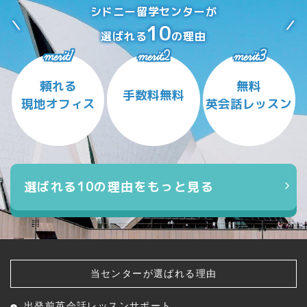
シドニー留学センターが
10
選ばれる
の理由
merit1
merit2
merit3
頼れる
無料
手数料無料
現地オフィス
英会話レッスン
選ばれる10の理由をもっと見る
当センターが選ばれる理由
出発前英会話レッスン
サポート