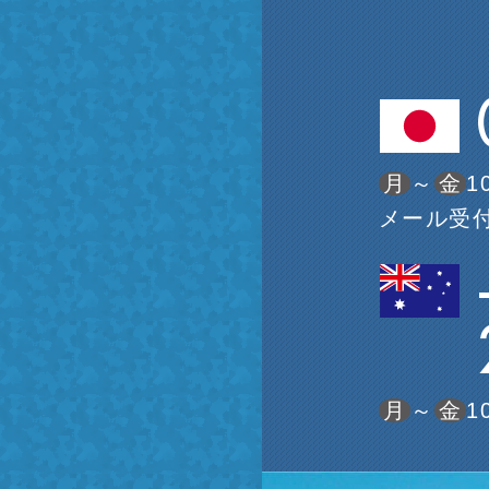
・お見積り
留学
ング予約
留学
せ
学
月
～
金
1
リズム留学
メール受付
留学
月
～
金
1