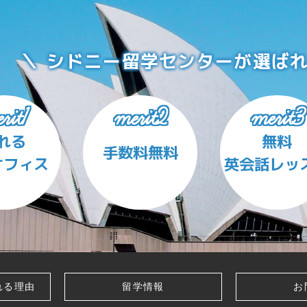
シドニー留学センターが
選ば
merit2
merit3
rit1
れる
無料
手数料無料
オフィス
英会話レッ
れる理由
留学情報
お