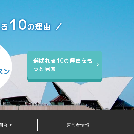
10
れる
の理由
選ばれる10の理由をも
っと見る
スン
問合せ
運営者情報