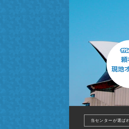
me
頼
現地
当センターが選ば