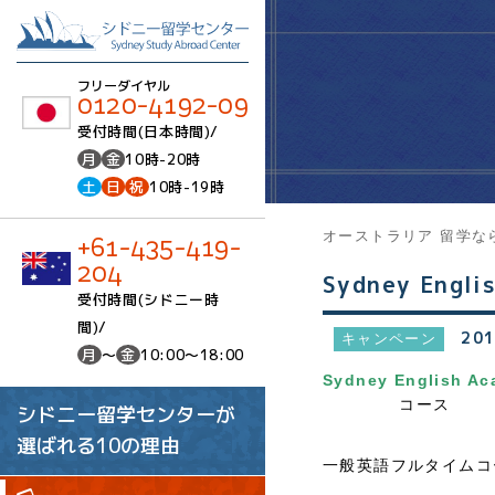
フリーダイヤル
0120-4192-09
受付時間(日本時間)/
月
金
10時-20時
土
日
祝
10時-19時
オーストラリア 留学な
+61-435-419-
204
Sydney Engl
受付時間(シドニー時
間)/
201
キャンペーン
月
～
金
10:00～18:00
Sydney English
コース
シドニー留学センターが
選ばれる10の理由
一般英語フルタイムコ