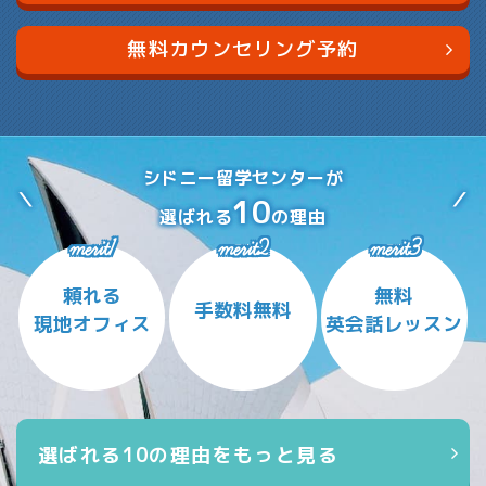
無料カウンセリング予約
シドニー留学センターが
10
選ばれる
の理由
merit1
merit2
merit3
頼れる
無料
手数料無料
現地オフィス
英会話レッスン
選ばれる10の理由をもっと見る