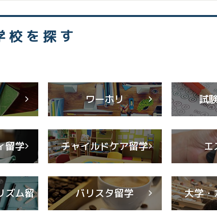
学校を探す
学
ワーホリ
試
ィ留学
チャイルドケア留学
エ
リズム留
バリスタ留学
大学・