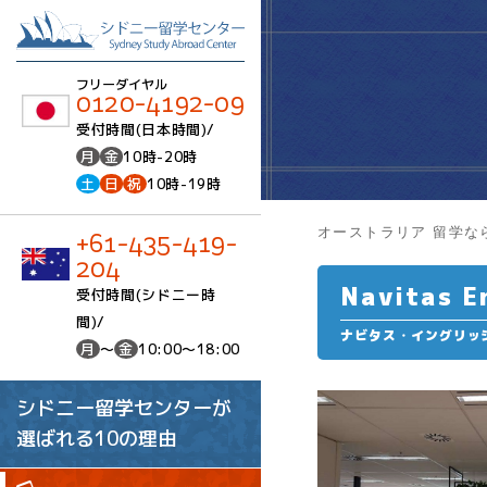
フリーダイヤル
0120-4192-09
受付時間(日本時間)/
月
金
10時-20時
土
日
祝
10時-19時
オーストラリア 留学な
+61-435-419-
204
Navitas E
受付時間(シドニー時
間)/
ナビタス・イングリッ
月
～
金
10:00～18:00
シドニー留学センターが
選ばれる10の理由