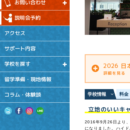
お問い合わせ
説明会予約
アクセス
サポート内容
学校を探す
2026 
留学準備・現地情報
コラム・体験談
学校情報
料金
立地のいいキ
2016年9月26日
になりました。ハイド