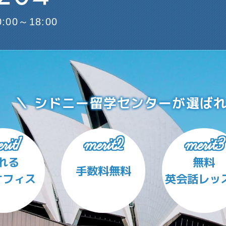
0:00～18:00
シドニー留学センターが
選ば
rit1
merit2
merit3
れる
無料
手数料無料
オフィス
英会話レッ