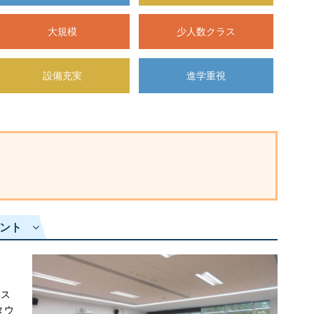
大規模
少人数クラス
設備充実
進学重視
ント
パス
タウ