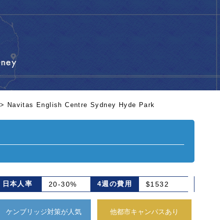
dney
>
Navitas English Centre Sydney Hyde Park
日本人率
4週の費用
20-30%
$1532
ケンブリッジ対策が人気
他都市キャンパスあり