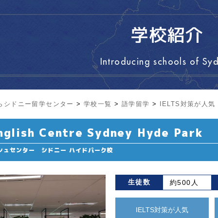
学校紹介
Introducing schools of Sy
らシドニー留学センター
>
学校一覧
>
語学留学
>
IELTS対策が人気
nglish Centre Sydney Hyde Park
シュセンター シドニー ハイドパーク校
生徒数
約500人
IELTS対策が人気