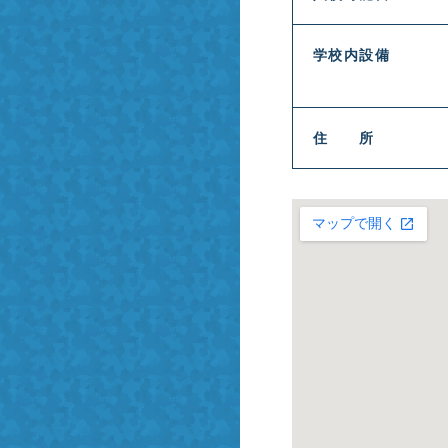
学校内設備
・お見積り
留学
ング予約
留学
住 所
せ
学
リズム留学
留学