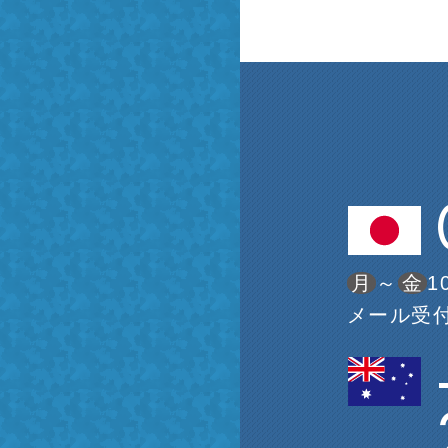
月
～
金
1
メール受付