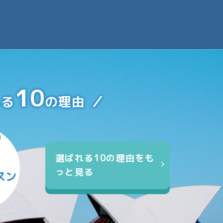
10
れる
の理由
選ばれる10の理由をも
っと見る
スン