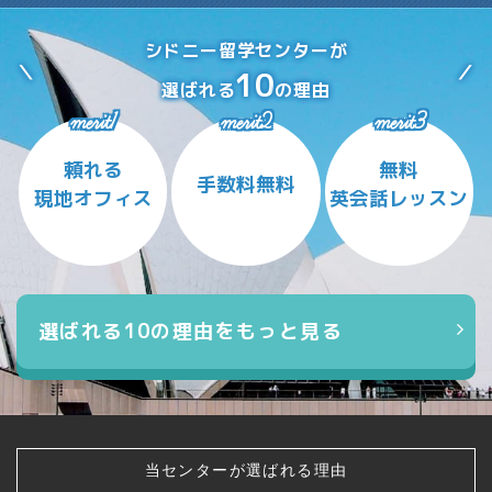
シドニー留学センターが
10
選ばれる
の理由
merit1
merit2
merit3
頼れる
無料
手数料無料
現地オフィス
英会話レッスン
選ばれる10の理由をもっと見る
当センターが選ばれる理由