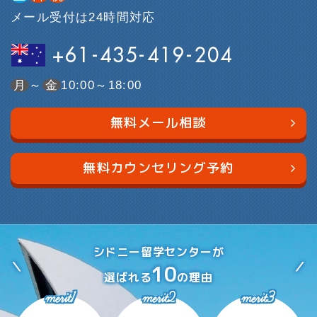
メール受付は24時間対応
+61-435-419-204
月
～
金
10:00～18:00
無料メール相談
無料カウンセリング予約
シドニー留学センターが
10
選ばれる
の理由
merit1
merit2
merit3