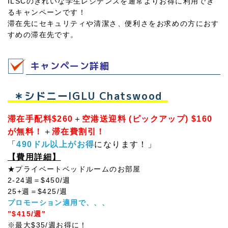
ILSCのきれいな学生レジデンスを通常よりお得に利用でき
るキャンペーンです！
滞在先にセキュリティや清潔さ、便利さをお求めの方におす
すめの滞在先です。
キャンペーン詳細
＊シドニーIGLU Chatswood
滞在手配料$260
＋
空港送迎料 (ピックアップ) $160
が無料！
＋
滞在費割引！
「
490ドル以上がお得
になります！」
【費用詳細】
★プライベートベッドルームのお部屋
2-24週＝$450/週
25+週＝$425/週
プロモーション適用で、、、
”$415/週”
※最大$35/週お得に！