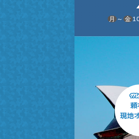
月
～
金
1
me
頼
現地