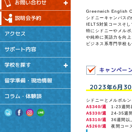
お問い合わせ
Greenwich Eng
説明会予約
シドニーキャンパスの
IELTS対策コース
特にシドニーやメルボ
アクセス
や純粋に英語力を向上
ビジネス系専門学校も
サポート内容
学校を探す
キャンペー
留学準備・現地情報
2023年6月3
コラム・体験談
シドニーとメルボルン
A$340/週
1-23週間
A$330/週
24-35週
A$310/週
36週間以
A$260/週
夜間コース