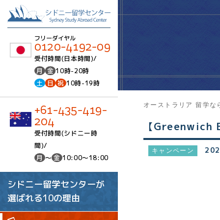
フリーダイヤル
0120-4192-09
受付時間(日本時間)/
月
金
10時-20時
土
日
祝
10時-19時
オーストラリア 留学な
+61-435-419-
204
【Greenwic
受付時間(シドニー時
間)/
202
キャンペーン
月
～
金
10:00～18:00
シドニー留学センターが
選ばれる10の理由