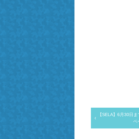
・お見積り
留学
ング予約
留学
せ
学
リズム留学
留学
【SELA】6月30
ペ