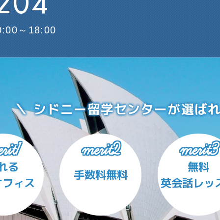
204
0:00～18:00
シドニー留学センターが
選ば
rit1
merit2
merit3
れる
無料
手数料無料
オフィス
英会話レッ