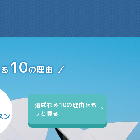
10
れる
の理由
選ばれる10の理由をも
っと見る
スン