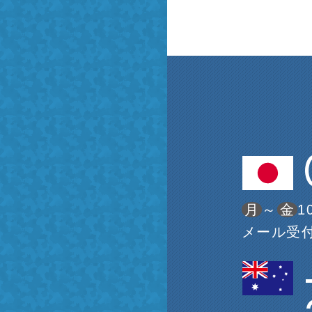
月
～
金
1
メール受付