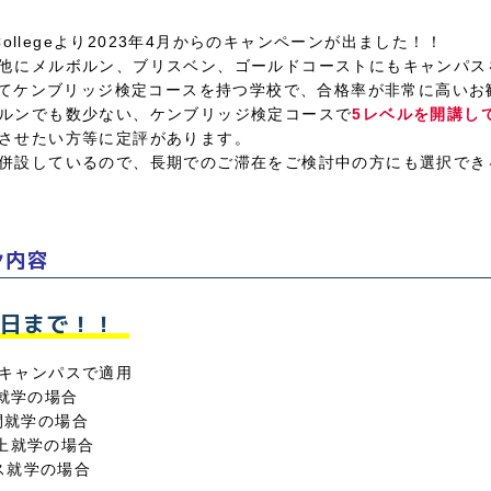
lish Collegeより2023年4月からのキャンペーンが出ました！！
他にメルボルン、ブリスベン、ゴールドコーストにもキャンパス
そしてケンブリッジ検定コースを持つ学校で、合格率が非常に高い
ルンでも数少ない、ケンブリッジ検定コースで
5レベルを開講し
させたい方等に定評があります。
併設しているので、長期でのご滞在をご検討中の方にも選択でき
ン内容
0日まで！！
キャンパスで適用
就学の場合
間就学の場合
上就学の場合
就学の場合