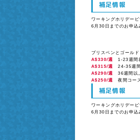
補足情報
ワーキングホリデービ
6月30日までのお申込
ブリスベンとゴールド
A$330/週
1-23週間
A$315/週
24-35週
A$290/週
36週間以
A$250/週
夜間コース
補足情報
ワーキングホリデービ
6月30日までのお申込