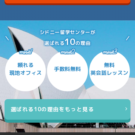
シドニー留学センターが
10
選ばれる
の理由
merit1
merit2
merit3
頼れる
無料
手数料無料
現地オフィス
英会話レッスン
選ばれる10の理由をもっと見る