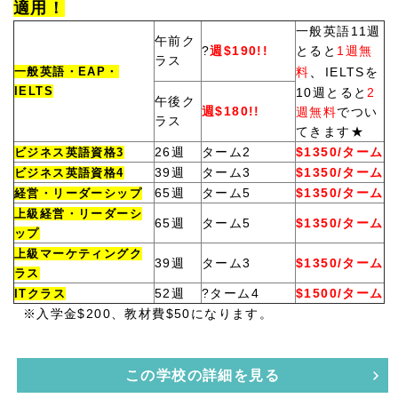
適用！
一般英語11週
午前ク
?
週$190!!
とると
1週無
ラス
、
一般英語・EAP・
料
IELTSを
IELTS
10週とると
2
午後ク
週$180!!
週無料
でつい
ラス
てきます★
26週
ターム2
$1350/ターム
ビジネス英語資格3
39週
ターム3
$1350/ターム
ビジネス英語資格4
65週
ターム5
$1350/ターム
経営・リーダーシップ
上級経営・リーダーシ
65週
ターム5
$1350/ターム
ップ
上級マーケティングク
39週
ターム3
$1350/ターム
ラス
52週
?ターム4
$1500/ターム
ITクラス
※入学金$200、教材費$50になります。
この学校の詳細を見る