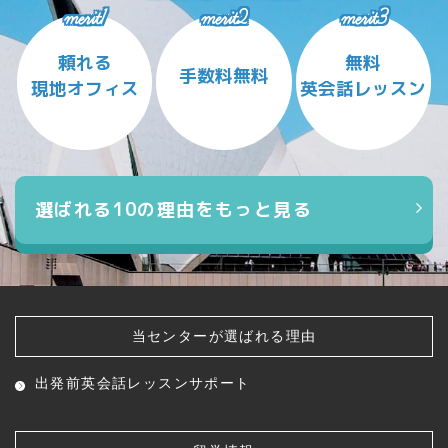
merit1
merit2
merit3
頼れる
無料
手数料無料
現地オフィス
英会話レッスン
選ばれる10の理由をもっと見る
当センターが選ばれる理由
出発前英会話レッスン
サポート