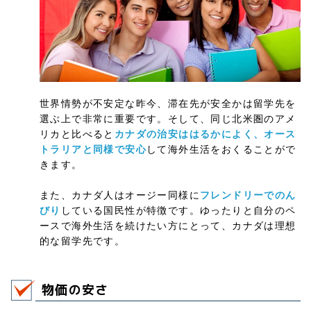
世界情勢が不安定な昨今、滞在先が安全かは留学先を
選ぶ上で非常に重要です。そして、同じ北米圏のアメ
リカと比べると
カナダの治安ははるかによく、オース
トラリアと同様で安心
して海外生活をおくることがで
きます。
また、カナダ人はオージー同様に
フレンドリーでのん
びり
している国民性が特徴です。ゆったりと自分のペ
ースで海外生活を続けたい方にとって、カナダは理想
的な留学先です。
物価の安さ