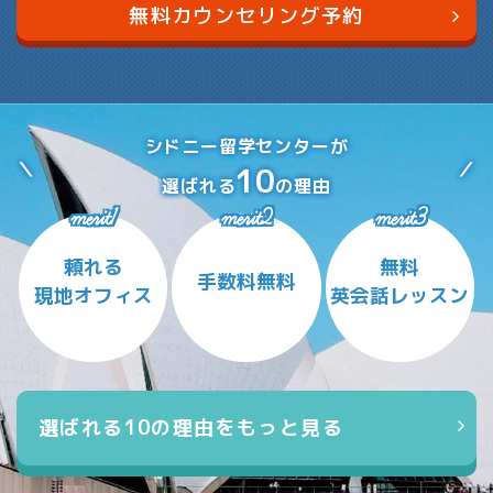
無料カウンセリング予約
シドニー留学センターが
10
選ばれる
の理由
merit1
merit2
merit3
頼れる
無料
手数料無料
現地オフィス
英会話レッスン
選ばれる10の理由をもっと見る