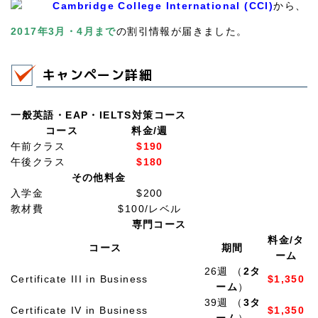
Cambridge College International (CCI)
から、
2017年3月・4月まで
の割引情報が届きました。
キャンペーン詳細
一般英語・EAP・IELTS対策コース
コース
料金/週
午前クラス
$190
午後クラス
$180
その他料金
入学金
$200
教材費
$100/レベル
専門コース
料金/タ
コース
期間
ーム
26週 （
2タ
Certificate III in Business
$1,350
ーム
）
39週 （
3タ
Certificate IV in Business
$1,350
ーム
）