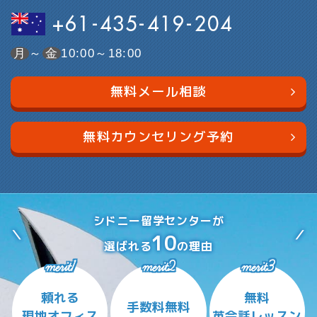
+61-435-419-204
月
～
金
10:00～18:00
無料メール相談
無料カウンセリング予約
シドニー留学センターが
10
選ばれる
の理由
merit1
merit2
merit3
頼れる
無料
手数料無料
現地オフィス
英会話レッスン